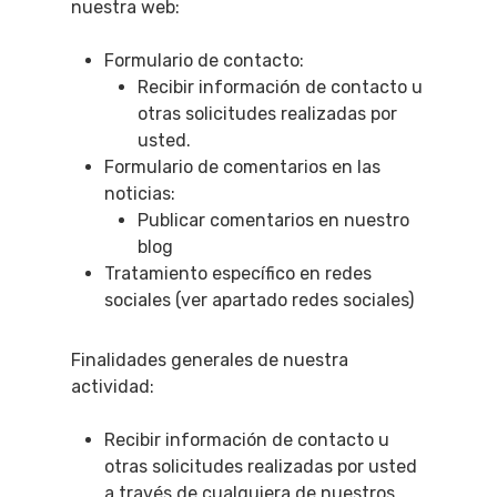
nuestra web:
Formulario de contacto:
Recibir información de contacto u
otras solicitudes realizadas por
usted.
Formulario de comentarios en las
noticias:
Publicar comentarios en nuestro
blog
Tratamiento específico en redes
sociales (ver apartado redes sociales)
Finalidades generales de nuestra
QUÉ HACER
actividad:
Planes
GASTRO
Recibir información de contacto u
Museos Y Exposicion
Restaurantes
VIAJES
otras solicitudes realizadas por usted
Teatro
Rutas Por Madrid
BEAUTY
a través de cualquiera de nuestros