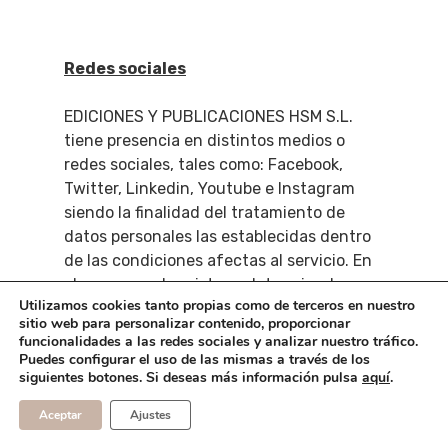
Redes sociales
EDICIONES Y PUBLICACIONES HSM S.L.
tiene presencia en distintos medios o
redes sociales, tales como: Facebook,
Twitter, Linkedin, Youtube e Instagram
siendo la finalidad del tratamiento de
datos personales las establecidas dentro
de las condiciones afectas al servicio. En
el caso que el registro a determinados
Utilizamos cookies tanto propias como de terceros en nuestro
servicios se efectuase mediante datos
sitio web para personalizar contenido, proporcionar
personales asociados a una cuenta de
funcionalidades a las redes sociales y analizar nuestro tráfico.
usuario, se informa que compartirá
Puedes configurar el uso de las mismas a través de los
siguientes botones. Si deseas más información pulsa
aquí
.
determinada información contenida en su
cuenta. EDICIONES Y PUBLICACIONES HSM
Aceptar
Ajustes
S.L. recuerda que debe conocer las