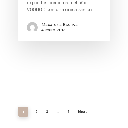
explícitos comienzan el año
VOODOO con una única sesión…
Macarena Escriva
4 enero, 2017
2
3
9
Next
1
…