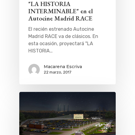
"LA HISTORIA
Museos Y Exposicion
Restaurantes
VIAJES
INTERMINABLE" en el
Teatro
Rutas Por Madrid
BEAUTY
Autocine Madrid RACE
Novedades
Bares Y Cafés
CONTACTO
El recién estrenado Autocine
Madrid RACE va de clásicos. En
Cine
Gourmet
esta ocasión, proyectará "LA
Música
Gastro
HISTORIA…
Macarena Escriva
22 marzo, 2017