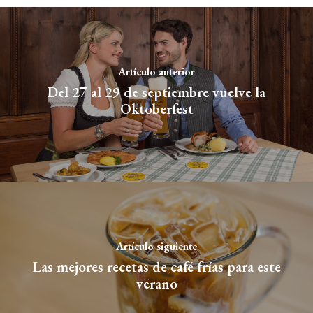
Artículo anterior
Del 27 al 29 de septiembre vuelve la
Oktoberfest
Artículo siguiente
Las mejores recetas de café frías para este
verano