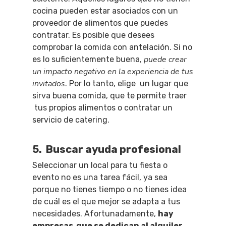
cocina pueden estar asociados con un
proveedor de alimentos que puedes
contratar.
Es posible que desees
comprobar la comida con antelación. Si no
puede crear
es lo suficientemente buena,
un impacto negativo en la experiencia de tus
invitados
. Por lo tanto, elige un lugar que
QUÉ HACER
sirva buena comida, que te permite traer
Planes
GASTRO
tus propios alimentos o contratar un
servicio de catering.
Museos Y Exposicion
Restaurantes
VIAJES
Teatro
Rutas Por Madrid
BEAUTY
5. Buscar ayuda profesional
Novedades
Bares Y Cafés
CONTACTO
Seleccionar un local para tu fiesta o
Cine
Gourmet
evento no es una tarea fácil, ya sea
porque no tienes tiempo o no tienes idea
Música
Gastro
de cuál es el que mejor se adapta a tus
necesidades. Afortunadamente,
hay
empresas que se dedican al alquiler