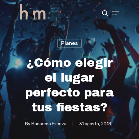
Hit enter to search or ESC to close
Planes
¿Cómo elegir
el lugar
perfecto para
tus fiestas?
By
Macarena Escriva
31 agosto, 2018