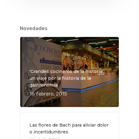
Novedades
QUÉ HACER
Planes
GASTRO
'Grandes cocineros de la historia',
Museos Y Exposicion
Restaurantes
VIAJES
un viaje por la historia de la
Teatro
Rutas Por Madrid
BEAUTY
gastronomía
16 febrero, 2015
Novedades
Bares Y Cafés
CONTACTO
Cine
Gourmet
Música
Gastro
Las flores de Bach para aliviar dolor
o incertidumbres