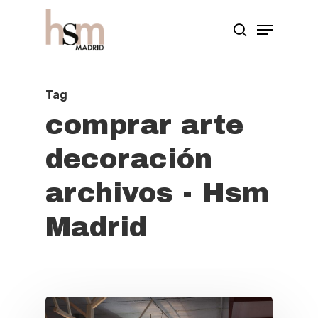
Hit enter to search or ESC to close
Tag
comprar arte
decoración
archivos - Hsm
Madrid