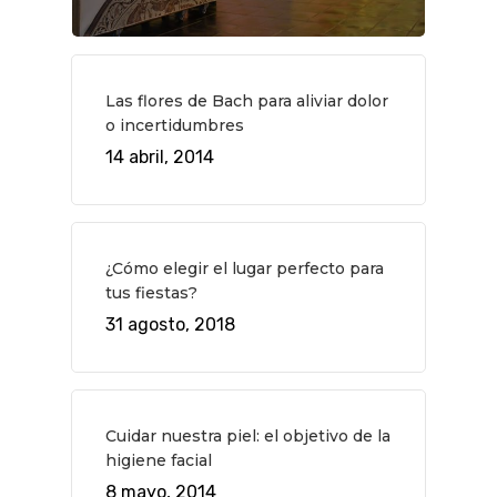
QUÉ HACER
Planes
GASTRO
Museos Y Exposicion
Restaurantes
VIAJES
Las flores de Bach para aliviar dolor
o incertidumbres
Teatro
Rutas Por Madrid
BEAUTY
14 abril, 2014
Novedades
Bares Y Cafés
CONTACTO
Cine
Gourmet
Música
Gastro
¿Cómo elegir el lugar perfecto para
tus fiestas?
31 agosto, 2018
Cuidar nuestra piel: el objetivo de la
higiene facial
8 mayo, 2014