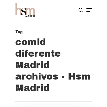
Hit enter to search or ESC to close
Tag
comid
diferente
Madrid
archivos - Hsm
Madrid