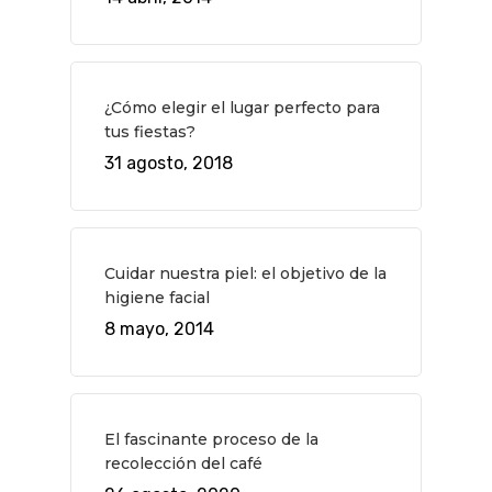
Museos Y Exposicion
Restaurantes
VIAJES
Teatro
Rutas Por Madrid
BEAUTY
Novedades
Bares Y Cafés
CONTACTO
¿Cómo elegir el lugar perfecto para
Cine
Gourmet
tus fiestas?
31 agosto, 2018
Música
Gastro
Cuidar nuestra piel: el objetivo de la
higiene facial
8 mayo, 2014
El fascinante proceso de la
recolección del café