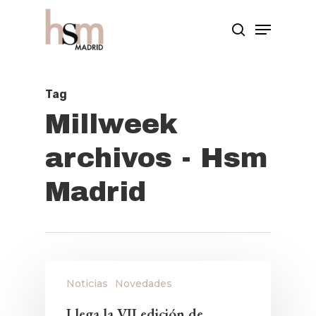
Hit enter to search or ESC to close
Tag
Millweek
archivos - Hsm
Madrid
Noticias
Novedades
Llega la VII edición de