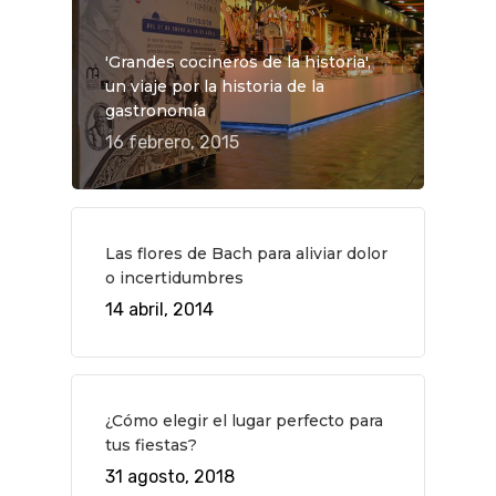
'Grandes cocineros de la historia',
un viaje por la historia de la
gastronomía
16 febrero, 2015
Las flores de Bach para aliviar dolor
o incertidumbres
14 abril, 2014
QUÉ HACER
Planes
GASTRO
Museos Y Exposicion
Restaurantes
VIAJES
¿Cómo elegir el lugar perfecto para
tus fiestas?
Teatro
Rutas Por Madrid
BEAUTY
31 agosto, 2018
Novedades
Bares Y Cafés
CONTACTO