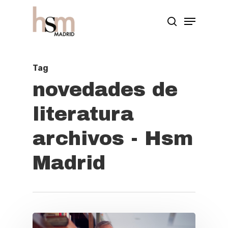
Hit enter to search or ESC to close
Tag
novedades de
literatura
archivos - Hsm
Madrid