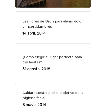
QUÉ HACER
Planes
GASTRO
Museos Y Exposicion
Restaurantes
VIAJES
Las flores de Bach para aliviar dolor
o incertidumbres
Teatro
Rutas Por Madrid
BEAUTY
14 abril, 2014
Novedades
Bares Y Cafés
CONTACTO
Cine
Gourmet
Música
Gastro
¿Cómo elegir el lugar perfecto para
tus fiestas?
31 agosto, 2018
Cuidar nuestra piel: el objetivo de la
higiene facial
8 mayo, 2014