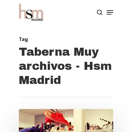
Hit enter to search or ESC to close
Tag
Taberna Muy
archivos - Hsm
Madrid