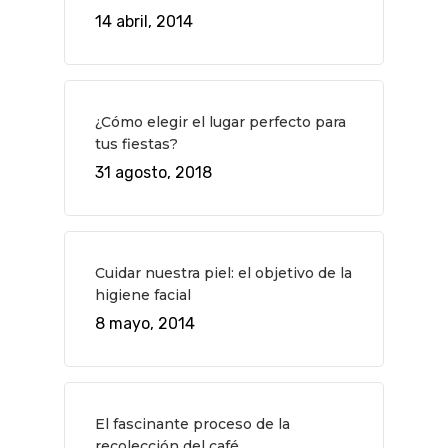
Museos Y Exposicion
Restaurantes
14 abril, 2014
VIAJES
Teatro
Rutas Por Madrid
BEAUTY
Novedades
Bares Y Cafés
CONTACTO
¿Cómo elegir el lugar perfecto para
Cine
Gourmet
tus fiestas?
Música
Gastro
31 agosto, 2018
Cuidar nuestra piel: el objetivo de la
higiene facial
8 mayo, 2014
El fascinante proceso de la
recolección del café