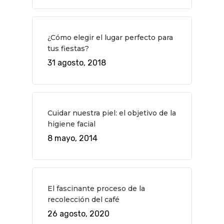
Teatro
Rutas Por Madrid
BEAUTY
Novedades
Bares Y Cafés
CONTACTO
¿Cómo elegir el lugar perfecto para
tus fiestas?
Cine
Gourmet
31 agosto, 2018
Música
Gastro
Cuidar nuestra piel: el objetivo de la
higiene facial
8 mayo, 2014
El fascinante proceso de la
recolección del café
26 agosto, 2020