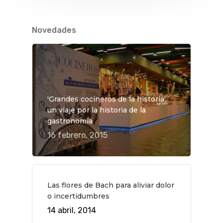
Novedades
'Grandes cocineros de la historia',
un viaje por la historia de la
gastronomía
16 febrero, 2015
Las flores de Bach para aliviar dolor
QUÉ HACER
o incertidumbres
Planes
GASTRO
14 abril, 2014
Museos Y Exposicion
Restaurantes
VIAJES