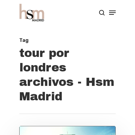
Hit enter to search or ESC to close
Tag
tour por
londres
archivos - Hsm
Madrid