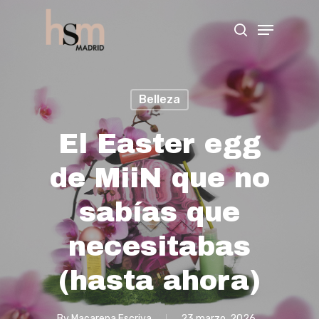
Hit enter to search or ESC to close
Belleza
El Easter egg
de MiiN que no
sabías que
necesitabas
(hasta ahora)
By
Macarena Escriva
23 marzo, 2026