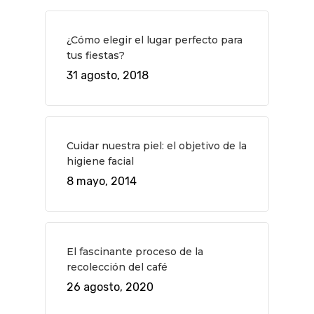
QUÉ HACER
Planes
GASTRO
¿Cómo elegir el lugar perfecto para
tus fiestas?
Museos Y Exposicion
Restaurantes
VIAJES
31 agosto, 2018
Teatro
Rutas Por Madrid
BEAUTY
Novedades
Bares Y Cafés
CONTACTO
Cine
Gourmet
Cuidar nuestra piel: el objetivo de la
higiene facial
Música
Gastro
8 mayo, 2014
El fascinante proceso de la
recolección del café
26 agosto, 2020