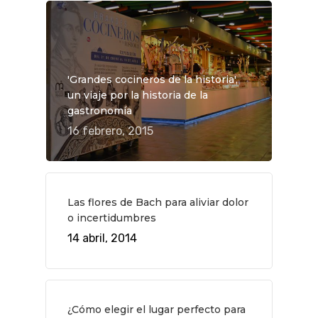
QUÉ HACER
'Grandes cocineros de la historia',
un viaje por la historia de la
Planes
GASTRO
gastronomía
Museos Y Exposicion
Restaurantes
VIAJES
16 febrero, 2015
Teatro
Rutas Por Madrid
BEAUTY
Novedades
Bares Y Cafés
CONTACTO
Cine
Gourmet
Las flores de Bach para aliviar dolor
o incertidumbres
Música
Gastro
14 abril, 2014
¿Cómo elegir el lugar perfecto para