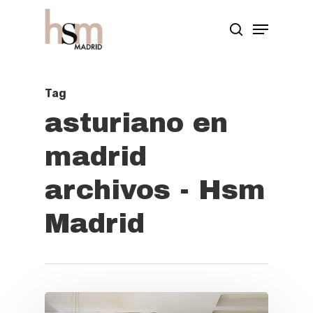
Hit enter to search or ESC to close
Tag
asturiano en
madrid
archivos - Hsm
Madrid