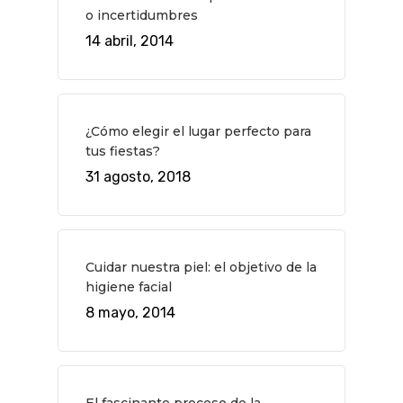
o incertidumbres
Museos Y Exposicion
Restaurantes
VIAJES
14 abril, 2014
Teatro
Rutas Por Madrid
BEAUTY
Novedades
Bares Y Cafés
CONTACTO
Cine
Gourmet
¿Cómo elegir el lugar perfecto para
tus fiestas?
Música
Gastro
31 agosto, 2018
Cuidar nuestra piel: el objetivo de la
higiene facial
8 mayo, 2014
El fascinante proceso de la