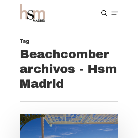
Hit enter to search or ESC to close
Tag
Beachcomber
archivos - Hsm
Madrid