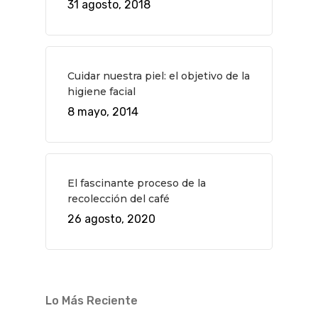
31 agosto, 2018
Novedades
Bares Y Cafés
CONTACTO
Cine
Gourmet
Música
Gastro
Cuidar nuestra piel: el objetivo de la
higiene facial
8 mayo, 2014
El fascinante proceso de la
recolección del café
26 agosto, 2020
Lo Más Reciente