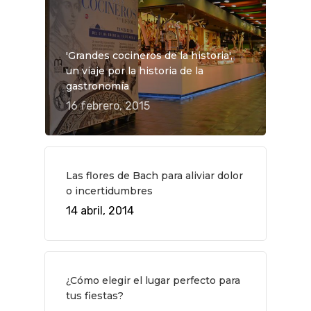
'Grandes cocineros de la historia',
un viaje por la historia de la
gastronomía
16 febrero, 2015
Las flores de Bach para aliviar dolor
o incertidumbres
14 abril, 2014
QUÉ HACER
Planes
GASTRO
Museos Y Exposicion
Restaurantes
VIAJES
¿Cómo elegir el lugar perfecto para
Teatro
Rutas Por Madrid
BEAUTY
tus fiestas?