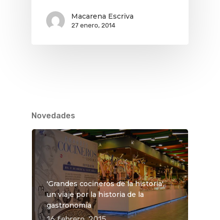
Macarena Escriva
27 enero, 2014
Novedades
QUÉ HACER
Planes
GASTRO
Museos Y Exposicion
Restaurantes
VIAJES
Teatro
Rutas Por Madrid
BEAUTY
'Grandes cocineros de la historia',
Novedades
Bares Y Cafés
CONTACTO
un viaje por la historia de la
Cine
Gourmet
gastronomía
16 febrero, 2015