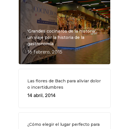
QUÉ HACER
'Grandes cocineros de la historia',
un viaje por la historia de la
Planes
GASTRO
gastronomía
Museos Y Exposicion
Restaurantes
VIAJES
16 febrero, 2015
Teatro
Rutas Por Madrid
BEAUTY
Novedades
Bares Y Cafés
CONTACTO
Cine
Gourmet
Las flores de Bach para aliviar dolor
o incertidumbres
Música
Gastro
14 abril, 2014
¿Cómo elegir el lugar perfecto para