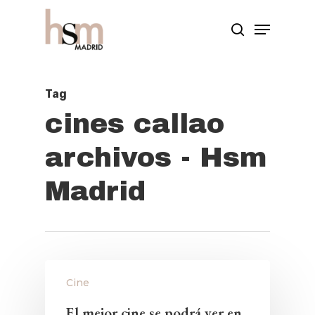
Hit enter to search or ESC to close
Tag
cines callao
archivos - Hsm
Madrid
Cine
El mejor cine se podrá ver en