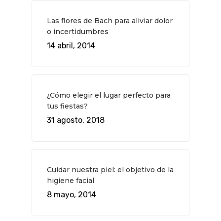
Planes
GASTRO
Las flores de Bach para aliviar dolor
Museos Y Exposicion
Restaurantes
VIAJES
o incertidumbres
Teatro
Rutas Por Madrid
14 abril, 2014
BEAUTY
Novedades
Bares Y Cafés
CONTACTO
Cine
Gourmet
¿Cómo elegir el lugar perfecto para
Música
Gastro
tus fiestas?
31 agosto, 2018
Cuidar nuestra piel: el objetivo de la
higiene facial
8 mayo, 2014