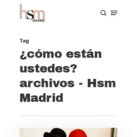
Hit enter to search or ESC to close
Tag
¿cómo están
ustedes?
archivos - Hsm
Madrid