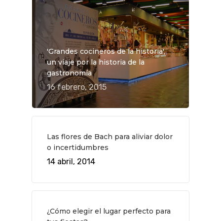
'Grandes cocineros de la historia',
un viaje por la historia de la
gastronomía
16 febrero, 2015
Las flores de Bach para aliviar dolor
o incertidumbres
QUÉ HACER
14 abril, 2014
Planes
GASTRO
Museos Y Exposicion
Restaurantes
VIAJES
¿Cómo elegir el lugar perfecto para
Teatro
Rutas Por Madrid
BEAUTY