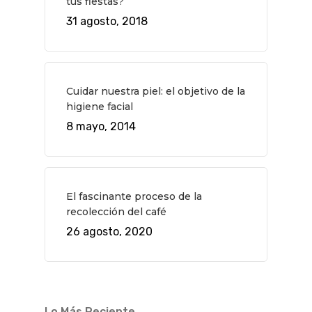
tus fiestas?
Novedades
Bares Y Cafés
CONTACTO
31 agosto, 2018
Cine
Gourmet
Música
Gastro
Cuidar nuestra piel: el objetivo de la
higiene facial
8 mayo, 2014
El fascinante proceso de la
recolección del café
26 agosto, 2020
Lo Más Reciente