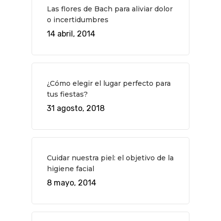
Planes
GASTRO
Las flores de Bach para aliviar dolor
o incertidumbres
Museos Y Exposicion
Restaurantes
VIAJES
14 abril, 2014
Teatro
Rutas Por Madrid
BEAUTY
Novedades
Bares Y Cafés
CONTACTO
Cine
Gourmet
¿Cómo elegir el lugar perfecto para
Música
Gastro
tus fiestas?
31 agosto, 2018
Cuidar nuestra piel: el objetivo de la
higiene facial
8 mayo, 2014