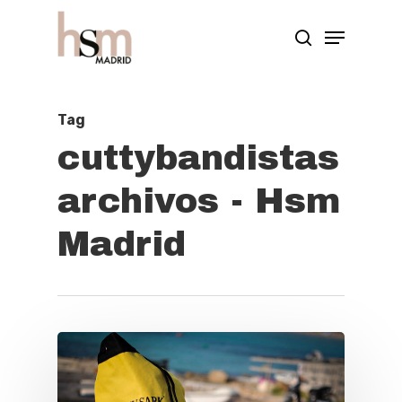
Hit enter to search or ESC to close
Tag
cuttybandistas
archivos - Hsm
Madrid