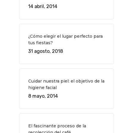
Museos Y Exposicion
Restaurantes
14 abril, 2014
VIAJES
Teatro
Rutas Por Madrid
BEAUTY
Novedades
Bares Y Cafés
CONTACTO
¿Cómo elegir el lugar perfecto para
Cine
Gourmet
tus fiestas?
Música
Gastro
31 agosto, 2018
Cuidar nuestra piel: el objetivo de la
higiene facial
8 mayo, 2014
El fascinante proceso de la
recolección del café