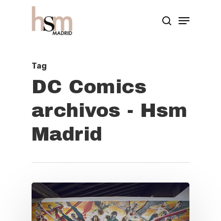
Hit enter to search or ESC to close
Tag
DC Comics
archivos - Hsm
Madrid