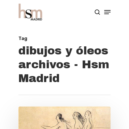
Hit enter to search or ESC to close
Tag
dibujos y óleos
archivos - Hsm
Madrid