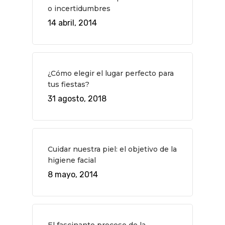
o incertidumbres
Museos Y Exposicion
Restaurantes
VIAJES
14 abril, 2014
Teatro
Rutas Por Madrid
BEAUTY
Novedades
Bares Y Cafés
CONTACTO
Cine
Gourmet
¿Cómo elegir el lugar perfecto para
tus fiestas?
Música
Gastro
31 agosto, 2018
Cuidar nuestra piel: el objetivo de la
higiene facial
8 mayo, 2014
El fascinante proceso de la