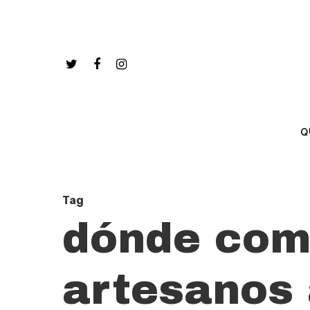
Q
Tag
dónde com
artesanos 
Hit enter to search or ESC to close