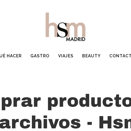
UÉ HACER
GASTRO
VIAJES
BEAUTY
CONTAC
prar product
archivos - Hs