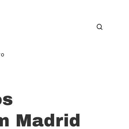
TO
os
m Madrid