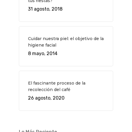
tus fiestas?
Novedades
Bares Y Cafés
CONTACTO
31 agosto, 2018
Cine
Gourmet
Música
Gastro
Cuidar nuestra piel: el objetivo de la
higiene facial
8 mayo, 2014
El fascinante proceso de la
recolección del café
26 agosto, 2020
Lo Más Reciente