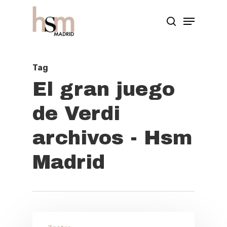
Hit enter to search or ESC to close
Tag
El gran juego
de Verdi
archivos - Hsm
Madrid