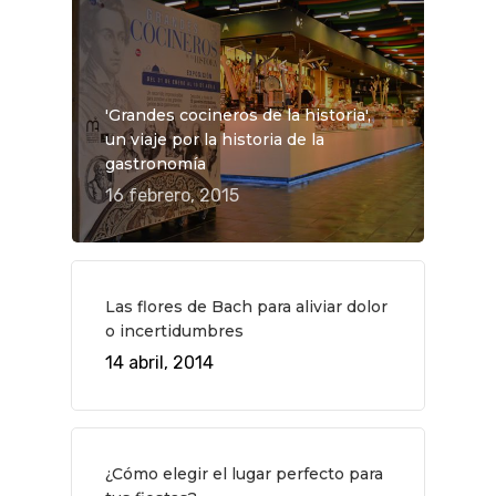
'Grandes cocineros de la historia',
un viaje por la historia de la
gastronomía
16 febrero, 2015
Las flores de Bach para aliviar dolor
o incertidumbres
QUÉ HACER
14 abril, 2014
Planes
GASTRO
Museos Y Exposicion
Restaurantes
VIAJES
¿Cómo elegir el lugar perfecto para
Teatro
Rutas Por Madrid
BEAUTY