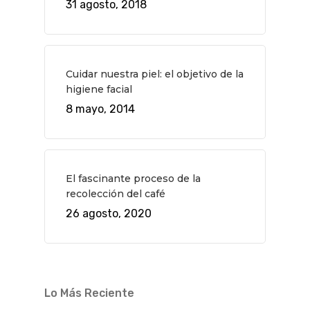
31 agosto, 2018
Novedades
Bares Y Cafés
CONTACTO
Cine
Gourmet
Música
Gastro
Cuidar nuestra piel: el objetivo de la
higiene facial
8 mayo, 2014
El fascinante proceso de la
recolección del café
26 agosto, 2020
Lo Más Reciente