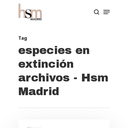
Hit enter to search or ESC to close
Tag
especies en
extinción
archivos - Hsm
Madrid