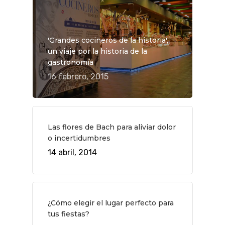
'Grandes cocineros de la historia',
un viaje por la historia de la
gastronomía
16 febrero, 2015
Las flores de Bach para aliviar dolor
o incertidumbres
14 abril, 2014
QUÉ HACER
Planes
GASTRO
Museos Y Exposicion
Restaurantes
VIAJES
¿Cómo elegir el lugar perfecto para
Teatro
Rutas Por Madrid
BEAUTY
tus fiestas?