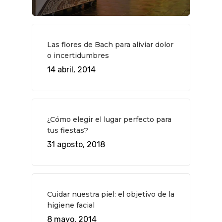
QUÉ HACER
Planes
GASTRO
Museos Y Exposicion
Restaurantes
VIAJES
Las flores de Bach para aliviar dolor
o incertidumbres
Teatro
Rutas Por Madrid
BEAUTY
14 abril, 2014
Novedades
Bares Y Cafés
CONTACTO
Cine
Gourmet
Música
Gastro
¿Cómo elegir el lugar perfecto para
tus fiestas?
31 agosto, 2018
Cuidar nuestra piel: el objetivo de la
higiene facial
8 mayo, 2014