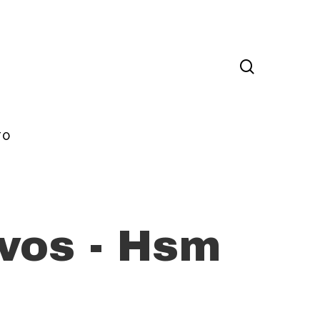
TO
vos - Hsm