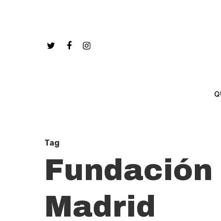
Q
Tag
Fundación 
Madrid
Hit enter to search or ESC to close