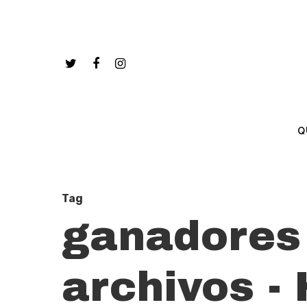
Q
Tag
ganadores 
archivos -
Hit enter to search or ESC to close