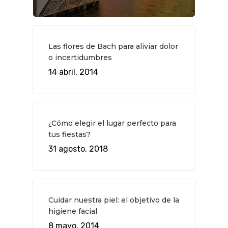
QUÉ HACER
Planes
GASTRO
Museos Y Exposicion
Restaurantes
VIAJES
Las flores de Bach para aliviar dolor
o incertidumbres
Teatro
Rutas Por Madrid
BEAUTY
14 abril, 2014
Novedades
Bares Y Cafés
CONTACTO
Cine
Gourmet
Música
Gastro
¿Cómo elegir el lugar perfecto para
tus fiestas?
31 agosto, 2018
Cuidar nuestra piel: el objetivo de la
higiene facial
8 mayo, 2014