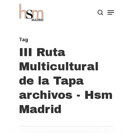
Hit enter to search or ESC to close
Tag
III Ruta
Multicultural
de la Tapa
archivos - Hsm
Madrid