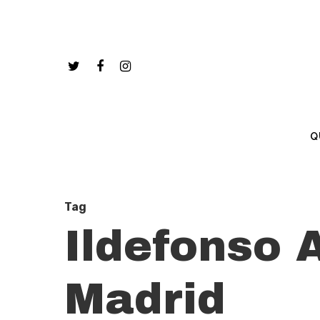
Q
Tag
Ildefonso 
Madrid
Hit enter to search or ESC to close