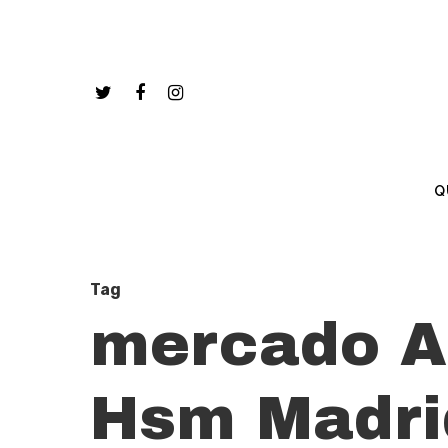
Q
Tag
mercado An
Hsm Madri
Hit enter to search or ESC to close