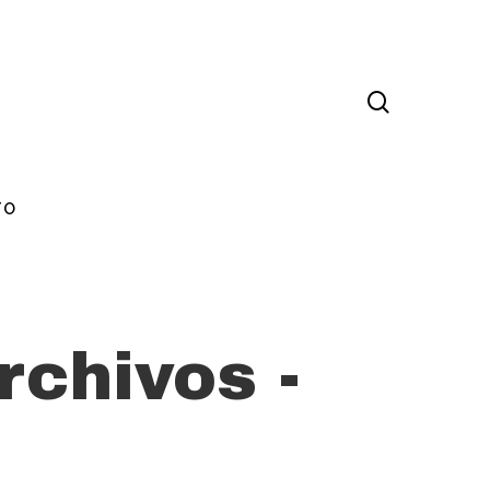
TO
chivos -