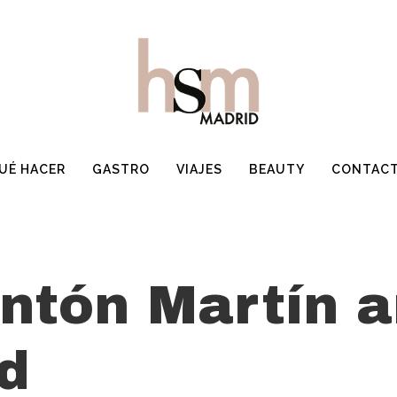
UÉ HACER
GASTRO
VIAJES
BEAUTY
CONTAC
tón Martín ar
d