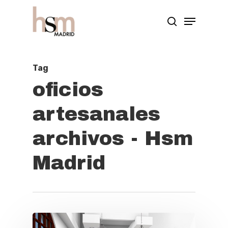
Hit enter to search or ESC to close
Tag
oficios
artesanales
archivos - Hsm
Madrid