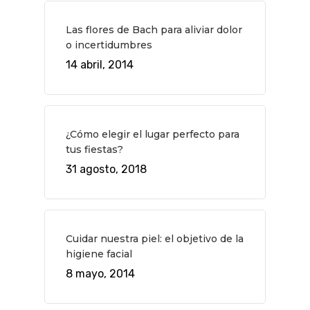
Planes
GASTRO
Las flores de Bach para aliviar dolor
Museos Y Exposicion
Restaurantes
VIAJES
o incertidumbres
Teatro
Rutas Por Madrid
14 abril, 2014
BEAUTY
Novedades
Bares Y Cafés
CONTACTO
Cine
Gourmet
¿Cómo elegir el lugar perfecto para
Música
Gastro
tus fiestas?
31 agosto, 2018
Cuidar nuestra piel: el objetivo de la
higiene facial
8 mayo, 2014