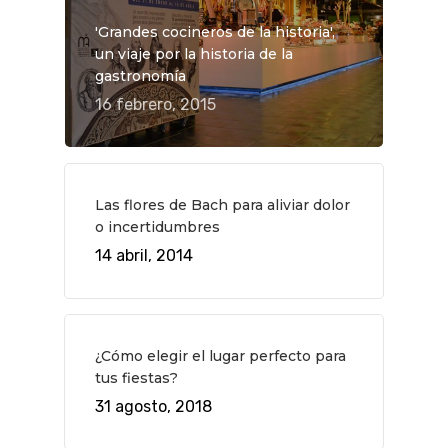
'Grandes cocineros de la historia',
un viaje por la historia de la
gastronomía
16 febrero, 2015
Las flores de Bach para aliviar dolor
o incertidumbres
14 abril, 2014
QUÉ HACER
Planes
GASTRO
¿Cómo elegir el lugar perfecto para
Museos Y Exposicion
Restaurantes
VIAJES
tus fiestas?
Teatro
Rutas Por Madrid
BEAUTY
31 agosto, 2018
Novedades
Bares Y Cafés
CONTACTO