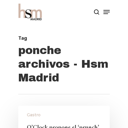
Hit enter to search or ESC to close
Tag
ponche
archivos - Hsm
Madrid
Gastro
O’Clock propone el ‘prunch’