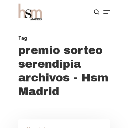
Hit enter to search or ESC to close
Tag
premio sorteo
serendipia
archivos - Hsm
Madrid