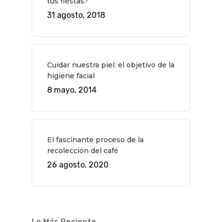
tus fiestas?
Novedades
Bares Y Cafés
CONTACTO
31 agosto, 2018
Cine
Gourmet
Música
Gastro
Cuidar nuestra piel: el objetivo de la
higiene facial
8 mayo, 2014
El fascinante proceso de la
recolección del café
26 agosto, 2020
Lo Más Reciente