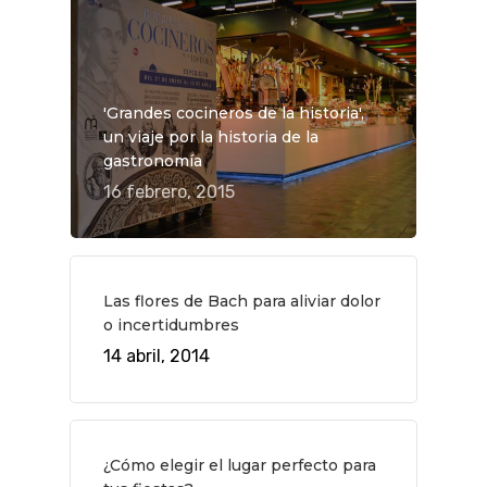
'Grandes cocineros de la historia',
un viaje por la historia de la
gastronomía
16 febrero, 2015
Las flores de Bach para aliviar dolor
o incertidumbres
QUÉ HACER
14 abril, 2014
Planes
GASTRO
Museos Y Exposicion
Restaurantes
VIAJES
¿Cómo elegir el lugar perfecto para
Teatro
Rutas Por Madrid
BEAUTY