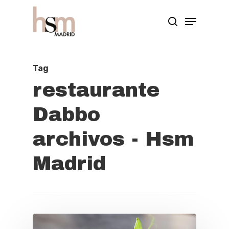
Hit enter to search or ESC to close
Tag
restaurante
Dabbo
archivos - Hsm
Madrid