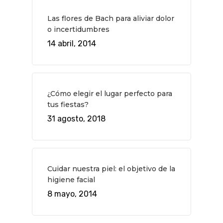
Planes
GASTRO
Las flores de Bach para aliviar dolor
Museos Y Exposicion
Restaurantes
VIAJES
o incertidumbres
Teatro
Rutas Por Madrid
14 abril, 2014
BEAUTY
Novedades
Bares Y Cafés
CONTACTO
Cine
Gourmet
¿Cómo elegir el lugar perfecto para
Música
Gastro
tus fiestas?
31 agosto, 2018
Cuidar nuestra piel: el objetivo de la
higiene facial
8 mayo, 2014