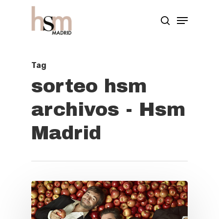
Hit enter to search or ESC to close
Tag
sorteo hsm
archivos - Hsm
Madrid