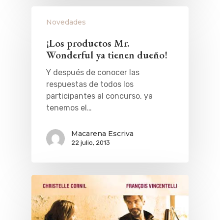
Museos Y Exposicion
Restaurantes
VIAJES
Novedades
Teatro
Rutas Por Madrid
BEAUTY
¡Los productos Mr.
Novedades
Bares Y Cafés
CONTACTO
Wonderful ya tienen dueño!
Cine
Gourmet
Y después de conocer las
Música
Gastro
respuestas de todos los
participantes al concurso, ya
tenemos el…
Macarena Escriva
22 julio, 2013