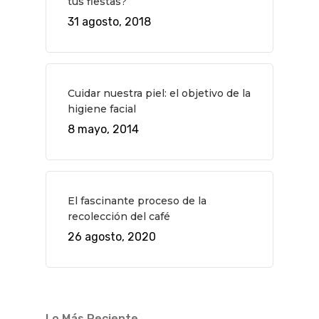
tus fiestas?
Novedades
Bares Y Cafés
CONTACTO
31 agosto, 2018
Cine
Gourmet
Música
Gastro
Cuidar nuestra piel: el objetivo de la
higiene facial
8 mayo, 2014
El fascinante proceso de la
recolección del café
26 agosto, 2020
Lo Más Reciente