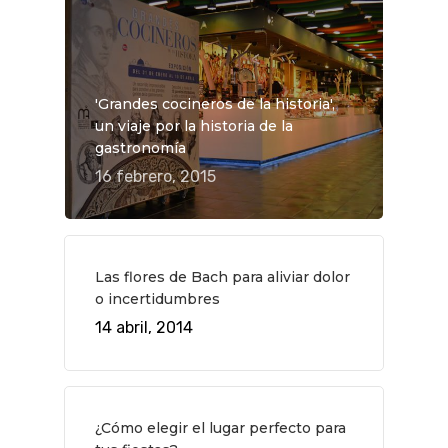
'Grandes cocineros de la historia',
un viaje por la historia de la
gastronomía
16 febrero, 2015
Las flores de Bach para aliviar dolor
o incertidumbres
QUÉ HACER
14 abril, 2014
Planes
GASTRO
Museos Y Exposicion
Restaurantes
VIAJES
¿Cómo elegir el lugar perfecto para
Teatro
Rutas Por Madrid
BEAUTY