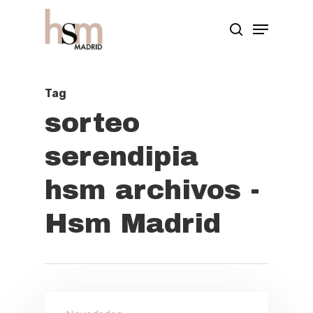
Hit enter to search or ESC to close
Tag
sorteo
serendipia
hsm archivos -
Hsm Madrid