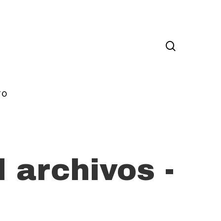
TO
 archivos -