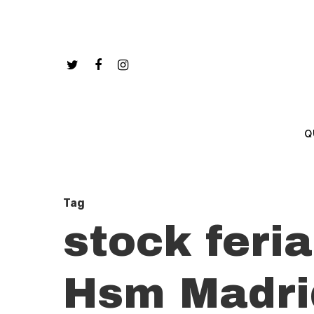
Q
Tag
stock feria
Hsm Madri
Hit enter to search or ESC to close