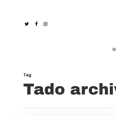
Q
Tag
Tado archi
Hit enter to search or ESC to close