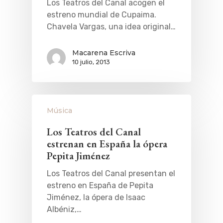
Los Teatros del Canal acogen el
Planes
GASTRO
estreno mundial de Cupaima.
Museos Y Exposicion
Restaurantes
VIAJES
Chavela Vargas, una idea original…
Teatro
Rutas Por Madrid
BEAUTY
Macarena Escriva
Novedades
Bares Y Cafés
CONTACTO
10 julio, 2013
Cine
Gourmet
Música
Gastro
Música
Los Teatros del Canal
estrenan en España la ópera
Pepita Jiménez
Los Teatros del Canal presentan el
estreno en España de Pepita
Jiménez, la ópera de Isaac
Albéniz,…