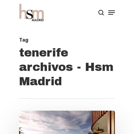
Hit enter to search or ESC to close
Tag
tenerife
archivos - Hsm
Madrid