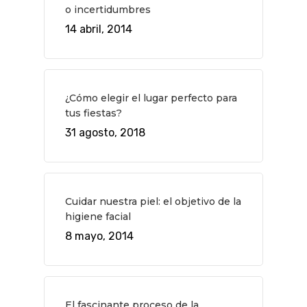
o incertidumbres
Museos Y Exposicion
Restaurantes
VIAJES
14 abril, 2014
Teatro
Rutas Por Madrid
BEAUTY
Novedades
Bares Y Cafés
CONTACTO
Cine
Gourmet
¿Cómo elegir el lugar perfecto para
tus fiestas?
Música
Gastro
31 agosto, 2018
Cuidar nuestra piel: el objetivo de la
higiene facial
8 mayo, 2014
El fascinante proceso de la