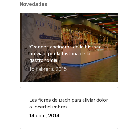
Novedades
'Grandes cocineros de la historia',
un viaje por la historia de la
gastronomía
16 febrero, 2015
Las flores de Bach para aliviar dolor
o incertidumbres
QUÉ HACER
14 abril, 2014
Planes
GASTRO
Museos Y Exposicion
Restaurantes
VIAJES