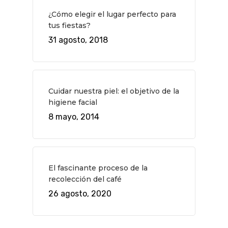
Teatro
Rutas Por Madrid
BEAUTY
¿Cómo elegir el lugar perfecto para
Novedades
Bares Y Cafés
CONTACTO
tus fiestas?
31 agosto, 2018
Cine
Gourmet
Música
Gastro
Cuidar nuestra piel: el objetivo de la
higiene facial
8 mayo, 2014
El fascinante proceso de la
recolección del café
26 agosto, 2020