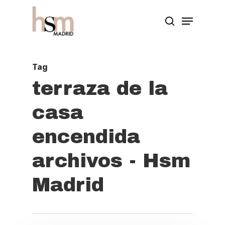
Hit enter to search or ESC to close
Tag
terraza de la
casa
encendida
archivos - Hsm
Madrid