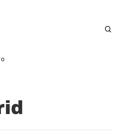
TO
rid