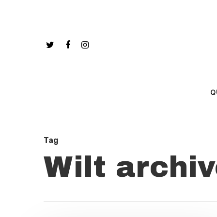
Q
Tag
Wilt archi
Hit enter to search or ESC to close