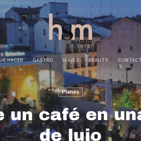
UÉ HACER
GASTRO
VIAJES
BEAUTY
CONTAC
Planes
 un café en un
de lujo