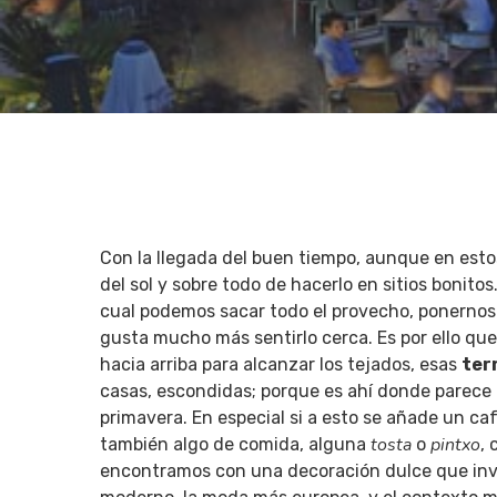
Con la llegada del buen tiempo, aunque en esto
del sol y sobre todo de hacerlo en sitios bonitos
cual podemos sacar todo el provecho, ponernos 
gusta mucho más sentirlo cerca. Es por ello qu
hacia arriba para alcanzar los tejados, esas
ter
casas, escondidas; porque es ahí donde parece 
Hit enter to search or ESC to close
primavera. En especial si a esto se añade un ca
tosta
pintxo
también algo de comida, alguna
o
,
encontramos con una decoración dulce que invit