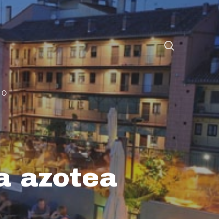
TO
a azotea