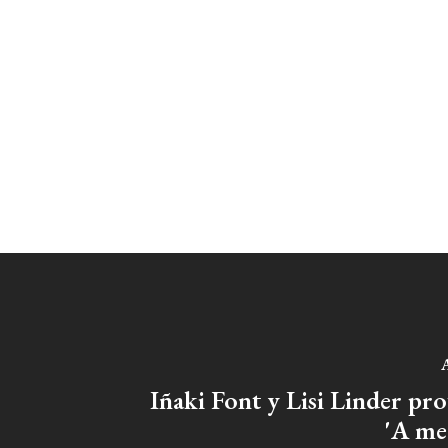
A
Iñaki Font y Lisi Linder pr
'A me