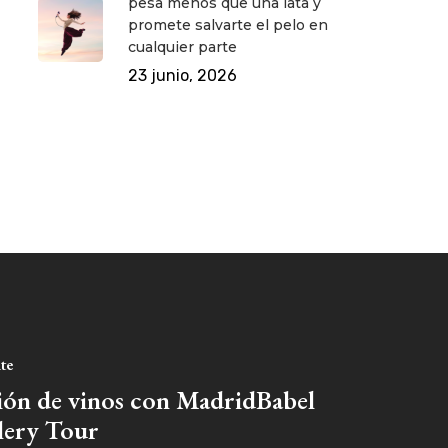
pesa menos que una lata y
promete salvarte el pelo en
cualquier parte
23 junio, 2026
nte
ión de vinos con MadridBabel
lery Tour