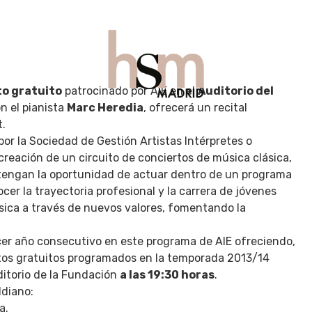
to gratuito
patrocinado por AIE en el
Auditorio del
ón el pianista
Marc Heredia
, ofrecerá un recital
t.
UÉ HACER
GASTRO
VIAJES
BEAUTY
CONTAC
r la Sociedad de Gestión Artistas Intérpretes o
a creación de un circuito de conciertos de música clásica,
l tengan la oportunidad de actuar dentro de un programa
ocer la trayectoria profesional y la carrera de jóvenes
ásica a través de nuevos valores, fomentando la
cer año consecutivo en este programa de AIE ofreciendo,
ertos gratuitos programados en la temporada 2013/14
ditorio de la Fundación
a las 19:30 horas
.
ldiano:
a.