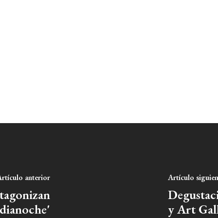
rtículo anterior
Artículo siguie
otagonizan
Degustac
dianoche'
y Art Gal