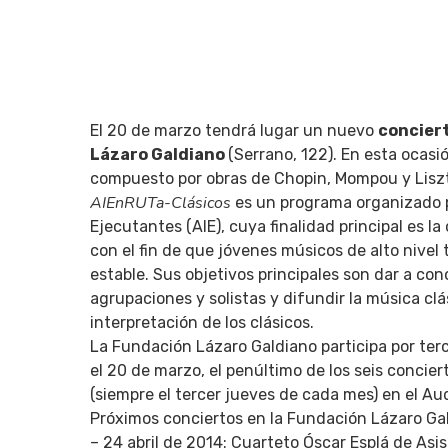
El 20 de marzo tendrá lugar un nuevo
concier
Lázaro Galdiano
(Serrano, 122). En esta ocasi
compuesto por obras de Chopin, Mompou y Lisz
Q
AIEnRUTa-Clásicos
es un programa organizado po
Ejecutantes (AIE), cuya finalidad principal es l
con el fin de que jóvenes músicos de alto nive
estable. Sus objetivos principales son dar a con
agrupaciones y solistas y difundir la música cl
interpretación de los clásicos.
La Fundación Lázaro Galdiano participa por ter
el 20 de marzo, el penúltimo de los seis conci
(siempre el tercer jueves de cada mes) en el Au
Próximos conciertos en la Fundación Lázaro Ga
– 24 abril de 2014: Cuarteto Óscar Esplá de Asis