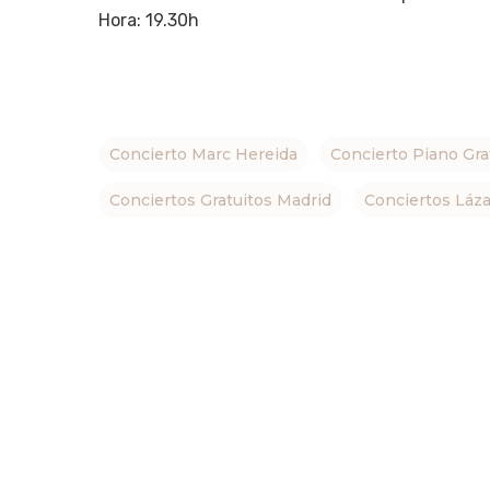
Hora: 19.30h
Hit enter to search or ESC to close
Concierto Marc Hereida
Concierto Piano Gra
Conciertos Gratuitos Madrid
Conciertos Láza