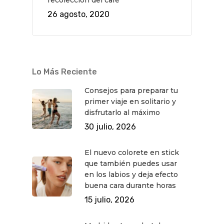
recolección del café
26 agosto, 2020
QUÉ HACER
Planes
GASTRO
Museos Y Exposicion
Restaurantes
VIAJES
Lo Más Reciente
Teatro
Rutas Por Madrid
BEAUTY
Consejos para preparar tu
primer viaje en solitario y
Novedades
Bares Y Cafés
CONTACTO
disfrutarlo al máximo
Cine
Gourmet
30 julio, 2026
Música
Gastro
El nuevo colorete en stick
que también puedes usar
en los labios y deja efecto
buena cara durante horas
15 julio, 2026