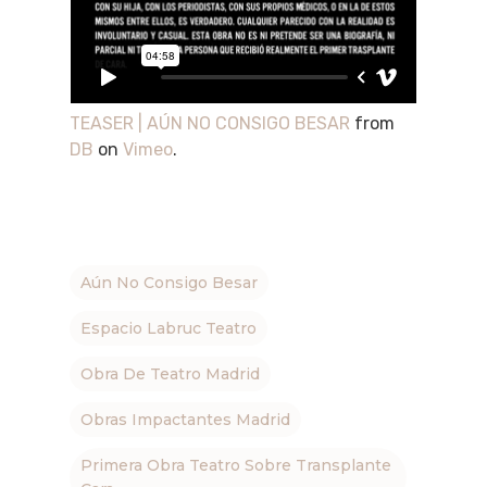
TEASER | AÚN NO CONSIGO BESAR
from
DB
on
Vimeo
.
Aún No Consigo Besar
Espacio Labruc Teatro
Obra De Teatro Madrid
Obras Impactantes Madrid
Primera Obra Teatro Sobre Transplante