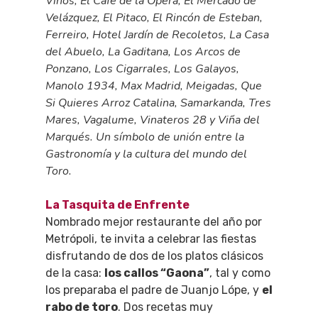
Vinos, El Café de la Ópera, El Mercado de
Velázquez, El Pitaco, El Rincón de Esteban,
Ferreiro, Hotel Jardín de Recoletos, La Casa
del Abuelo, La Gaditana, Los Arcos de
Ponzano, Los Cigarrales, Los Galayos,
Manolo 1934, Max Madrid, Meigadas, Que
Si Quieres Arroz Catalina, Samarkanda, Tres
Mares, Vagalume, Vinateros 28 y Viña del
Marqués. Un símbolo de unión entre la
Gastronomía y la cultura del mundo del
Toro.
La Tasquita de Enfrente
Nombrado mejor restaurante del año por
Metrópoli, te invita a celebrar las fiestas
disfrutando de dos de los platos clásicos
de la casa:
los callos “Gaona”
, tal y como
los preparaba el padre de Juanjo Lópe, y
el
rabo de toro
. Dos recetas muy