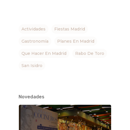
Actividades
Fiestas Madrid
Gastronomía
Planes En Madrid
Que Hacer En Madrid
Rabo De Toro
San Isidro
Novedades