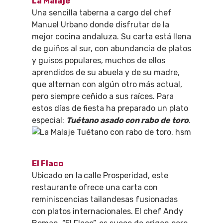
VIAJES
La Malaje
Una sencilla taberna a cargo del chef
Teatro
Rutas Por Madrid
BEAUTY
Manuel Urbano donde disfrutar de la
Novedades
Bares Y Cafés
CONTACTO
mejor cocina andaluza. Su carta está llena
de guiños al sur, con abundancia de platos
Cine
Gourmet
y guisos populares, muchos de ellos
Música
Gastro
aprendidos de su abuela y de su madre,
que alternan con algún otro más actual,
pero siempre ceñido a sus raíces. Para
estos días de fiesta ha preparado un plato
.
especial:
Tuétano asado con rabo de toro
El Flaco
Ubicado en la
calle Prosperidad, este
restaurante ofrece una carta con
reminiscencias tailandesas fusionadas
con platos internacionales. El chef Andy