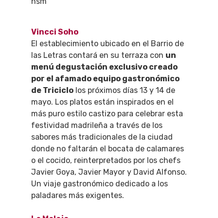
Vincci Soho
El establecimiento ubicado en el Barrio de
las Letras contará en su terraza con
un
menú degustación exclusivo creado
por el afamado equipo gastronómico
de Triciclo
los próximos días 13 y 14 de
mayo. Los platos están inspirados en el
más puro estilo castizo para celebrar esta
festividad madrileña a través de los
sabores más tradicionales de la ciudad
donde no faltarán el bocata de calamares
o el cocido, reinterpretados por los chefs
Javier Goya, Javier Mayor y David Alfonso.
QUÉ HACER
Un viaje gastronómico dedicado a los
paladares más exigentes.
Planes
GASTRO
Museos Y Exposicion
Restaurantes