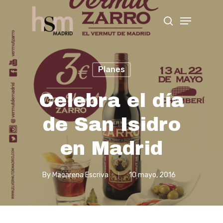
Hit enter to search or ESC to close
Planes
Celebra el día
de San Isidro
en Madrid
By
Macarena Escriva
10 mayo, 2016