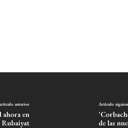
rtículo anterior
Artículo siguie
d ahora en
'Corbacho 
n Rubaiyat
de las nu