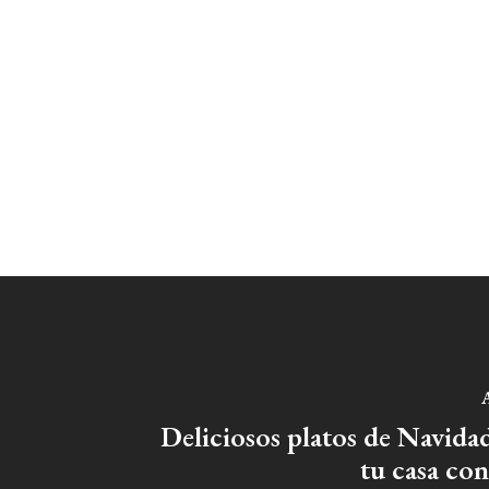
A
Deliciosos platos de Navida
tu casa co