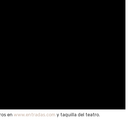
uros en
www.entradas.com
y taquilla del teatro.