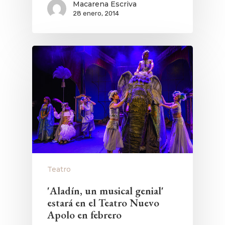
Macarena Escriva
28 enero, 2014
QUÉ HACER
Planes
GASTRO
Museos Y Exposicion
Restaurantes
VIAJES
Teatro
Rutas Por Madrid
BEAUTY
Novedades
Bares Y Cafés
CONTACTO
Cine
Gourmet
Música
Gastro
Teatro
'Aladín, un musical genial'
estará en el Teatro Nuevo
Apolo en febrero