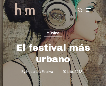
Hit enter to search or ESC to close
Música
El festival más
urbano
By
Macarena Escriva
10 julio, 2012