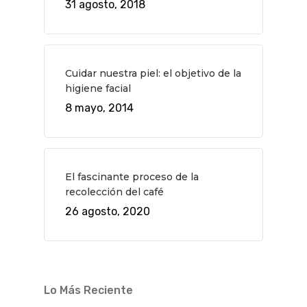
31 agosto, 2018
QUÉ HACER
Planes
Cuidar nuestra piel: el objetivo de la
GASTRO
higiene facial
Museos Y Exposicion
Restaurantes
VIAJES
8 mayo, 2014
Teatro
Rutas Por Madrid
BEAUTY
Novedades
Bares Y Cafés
CONTACTO
Cine
Gourmet
El fascinante proceso de la
recolección del café
Música
Gastro
26 agosto, 2020
Lo Más Reciente