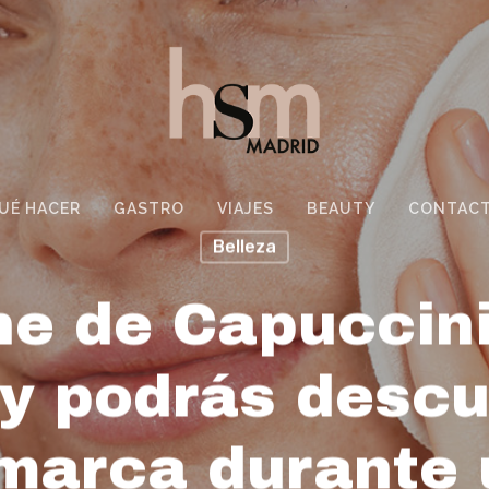
UÉ HACER
GASTRO
VIAJES
BEAUTY
CONTAC
Belleza
e de Capuccin
y podrás descu
 marca durante 