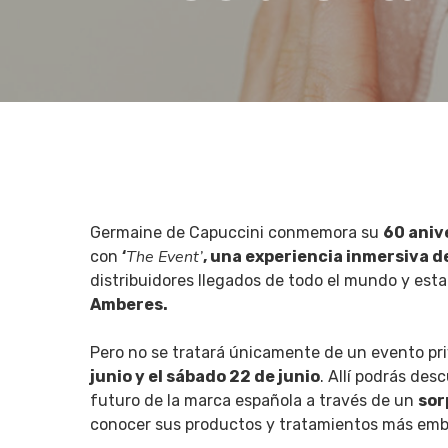
Germaine de Capuccini conmemora su
60 aniv
The Event’
con
‘
, una experiencia inmersiva d
distribuidores llegados de todo el mundo y est
Amberes.
Pero no se tratará únicamente de un evento priv
Hit enter to search or ESC to close
junio y el sábado 22 de junio
. Allí podrás des
futuro de la marca española a través de un
sor
conocer sus productos y tratamientos más embl