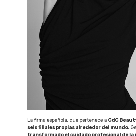
La firma española, que pertenece a
GdC Beaut
seis filiales propias alrededor del mundo.
Ge
transformado el cuidado profesional de la 